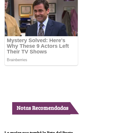
Notas Recomendadas
La mujer que tumbó la lista del Pacto,