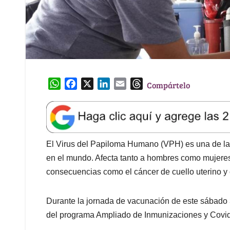
W
F
X
L
E
T
Compártelo
h
a
i
m
h
a
c
n
a
r
t
e
k
i
e
s
b
e
l
a
A
o
d
d
El Virus del Papiloma Humano (VPH) es una de las
p
o
I
s
en el mundo. Afecta tanto a hombres como mujeres 
p
k
n
consecuencias como el cáncer de cuello uterino y
Durante la jornada de vacunación de este sábado 
del programa Ampliado de Inmunizaciones y Covid