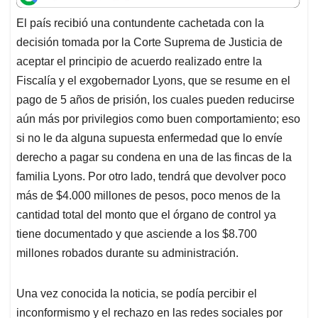
t
e
k
i
e
El país recibió una contundente cachetada con la
s
b
e
l
a
decisión tomada por la Corte Suprema de Justicia de
A
o
d
d
p
o
I
s
aceptar el principio de acuerdo realizado entre la
p
k
n
Fiscalía y el exgobernador Lyons, que se resume en el
pago de 5 años de prisión, los cuales pueden reducirse
aún más por privilegios como buen comportamiento; eso
si no le da alguna supuesta enfermedad que lo envíe
derecho a pagar su condena en una de las fincas de la
familia Lyons. Por otro lado, tendrá que devolver poco
más de $4.000 millones de pesos, poco menos de la
cantidad total del monto que el órgano de control ya
tiene documentado y que asciende a los $8.700
millones robados durante su administración.
Una vez conocida la noticia, se podía percibir el
inconformismo y el rechazo en las redes sociales por