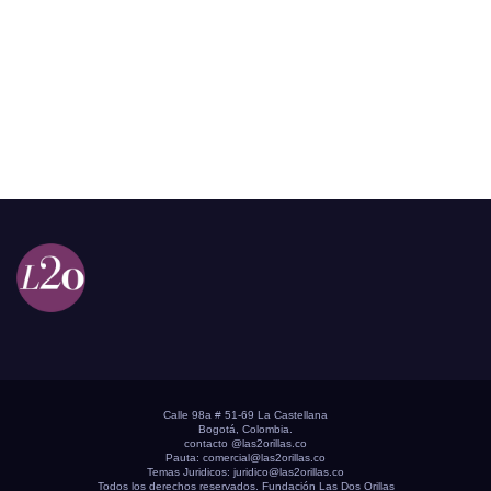
Calle 98a # 51-69 La Castellana
Bogotá, Colombia.
contacto @las2orillas.co
Pauta:
comercial@las2orillas.co
Temas Juridicos:
juridico@las2orillas.co
Todos los derechos reservados. Fundación Las Dos Orillas