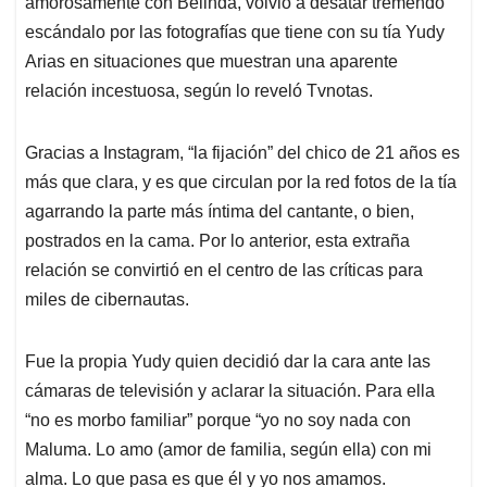
amorosamente con Belinda, volvió a desatar tremendo
A
o
d
d
p
o
I
s
escándalo por las fotografías que tiene con su tía Yudy
p
k
n
Arias en situaciones que muestran una aparente
relación incestuosa, según lo reveló Tvnotas.
Gracias a Instagram, “la fijación” del chico de 21 años es
más que clara, y es que circulan por la red fotos de la tía
agarrando la parte más íntima del cantante, o bien,
postrados en la cama. Por lo anterior, esta extraña
relación se convirtió en el centro de las críticas para
miles de cibernautas.
Fue la propia Yudy quien decidió dar la cara ante las
cámaras de televisión y aclarar la situación. Para ella
“no es morbo familiar” porque “yo no soy nada con
Maluma. Lo amo (amor de familia, según ella) con mi
alma. Lo que pasa es que él y yo nos amamos.