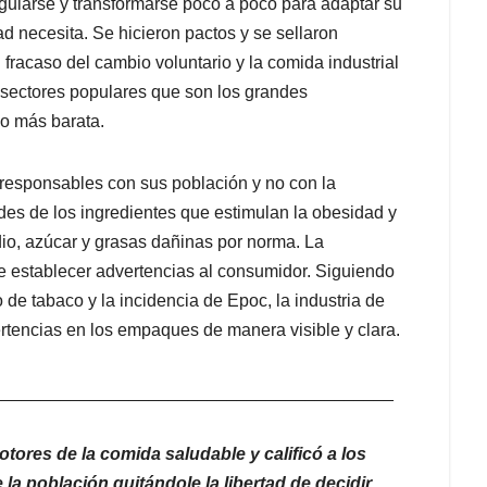
egularse y transformarse poco a poco para adaptar su
ad necesita. Se hicieron pactos y se sellaron
al fracaso del cambio voluntario y la comida industrial
sectores populares que son los grandes
o más barata.
s responsables con sus población y no con la
ades de los ingredientes que estimulan la obesidad y
io, azúcar y grasas dañinas por norma. La
de establecer advertencias al consumidor. Siguiendo
de tabaco y la incidencia de Epoc, la industria de
rtencias en los empaques de manera visible y clara.
_________________________________________
tores de la comida saludable y calificó a los
la población quitándole la libertad de decidir