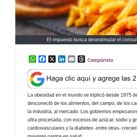
El impuesto busca desestimular el consum
W
F
X
L
E
T
Compártelo
h
a
i
m
h
a
c
n
a
r
t
e
k
i
e
s
b
e
l
a
A
o
d
d
La obesidad en el mundo se triplicó desde 1975 d
p
o
I
s
desconectó de los alimentos, del campo, de los ca
p
k
n
la industria, al mercado. Los gobiernos empezaron
ultra procesada, con excesos de azúcar, sodio y 
cardiovasculares y la diabetes -entre otras- crec
mayores gastos en salud.