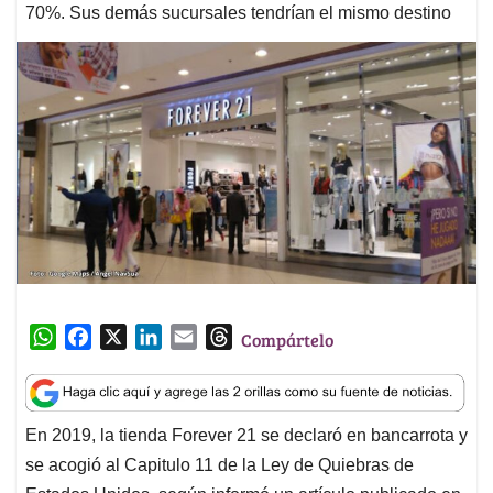
70%. Sus demás sucursales tendrían el mismo destino
W
F
X
L
E
T
Compártelo
h
a
i
m
h
a
c
n
a
r
t
e
k
i
e
En 2019, la tienda Forever 21 se declaró en bancarrota y
s
b
e
l
a
se acogió al Capitulo 11 de la Ley de Quiebras de
A
o
d
d