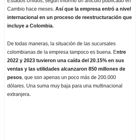
p
o
I
s
Estados Unidos, según informó un artículo publicado en
p
k
n
Cambio hace meses.
Así que la empresa entró a nivel
internacional en un proceso de reestructuración que
incluye a Colombia.
De todas maneras, la situación de las sucursales
colombianas de la empresa tampoco es buena. E
ntre
2022 y 2023 tuvieron una caída del 20.15% en sus
ventas y las utilidades alcanzaron 850 millones de
pesos
, que son apenas un poco más de 200.000
dólares. Una suma muy baja para una multinacional
extranjera.