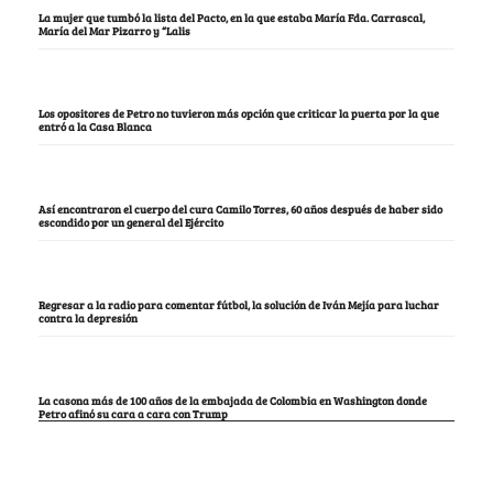
La mujer que tumbó la lista del Pacto, en la que estaba María Fda. Carrascal,
María del Mar Pizarro y “Lalis
Los opositores de Petro no tuvieron más opción que criticar la puerta por la que
entró a la Casa Blanca
Así encontraron el cuerpo del cura Camilo Torres, 60 años después de haber sido
escondido por un general del Ejército
Regresar a la radio para comentar fútbol, la solución de Iván Mejía para luchar
contra la depresión
La casona más de 100 años de la embajada de Colombia en Washington donde
Petro afinó su cara a cara con Trump