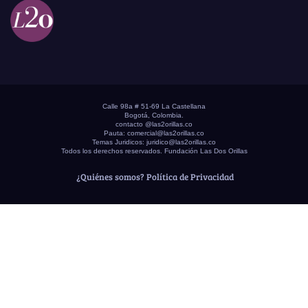
Calle 98a # 51-69 La Castellana
Bogotá, Colombia.
contacto @las2orillas.co
Pauta:
comercial@las2orillas.co
Temas Juridicos:
juridico@las2orillas.co
Todos los derechos reservados. Fundación Las Dos Orillas
¿Quiénes somos?
Política de Privacidad