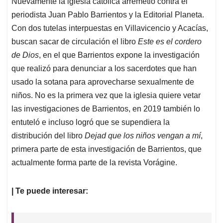
Nuevamente la iglesia católica arremetió contra el
s
b
e
l
a
periodista Juan Pablo Barrientos y la Editorial Planeta.
A
o
d
d
p
o
I
s
Con dos tutelas interpuestas en Villavicencio y Acacías,
p
k
n
buscan sacar de circulación el libro
Este es el cordero
de Dios
, en el que Barrientos expone la investigación
que realizó para denunciar a los sacerdotes que han
usado la sotana para aprovecharse sexualmente de
niños. No es la primera vez que la iglesia quiere vetar
las investigaciones de Barrientos, en 2019 también lo
entuteló e incluso logró que se supendiera la
distribución del libro
Dejad que los niños vengan a mí
,
primera parte de esta investigación de Barrientos, que
actualmente forma parte de la revista Vorágine.
| Te puede interesar: