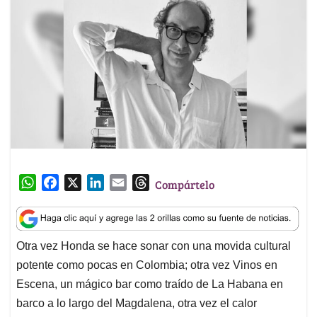
W
F
X
L
E
T
Compártelo
h
a
i
m
h
a
c
n
a
r
t
e
k
i
e
Otra vez Honda se hace sonar con una movida cultural
s
b
e
l
a
potente como pocas en Colombia; otra vez Vinos en
A
o
d
d
p
o
I
s
Escena, un mágico bar como traído de La Habana en
p
k
n
barco a lo largo del Magdalena, otra vez el calor