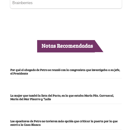
Notas Recomendadas
Por qué el abogado de Petro se reunió con la congresista que investigaba a su jefe,
el Presidente
La mujer que tumbó la lista del Pacto, en la que estaba María Fda. Carrascal,
María del Mar Pizarro y “Lalis
Los opositores de Petro no tuvieron más opción que criticar la puerta por la que
entró a la Casa Blanca