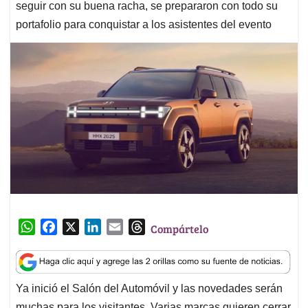
seguir con su buena racha, se prepararon con todo su
portafolio para conquistar a los asistentes del evento
W
F
X
L
E
T
Compártelo
h
a
i
m
h
a
c
n
a
r
t
e
k
i
e
Ya inició el Salón del Automóvil y las novedades serán
s
b
e
l
a
muchas para los visitantes. Varias marcas quieren cerrar