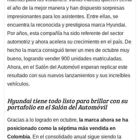
A
o
d
d
p
o
I
s
el año de la mejor manera y han dispuesto sorpresas
p
k
n
impresionantes para los asistentes. Entre ellas, se
encuentra la reconocida y prestigiosa marca Hyundai.
Por años, esta compañía ha sido referente del sector
automotriz y ahora acelera su crecimiento en el país. De
hecho la marca consiguió tener un mes de octubre muy
bueno, logrando vender 900 unidades matriculadas.
Ahora, en el Salón del Automóvil esperan replicar este
resultado con sus nuevos lanzamientos y sus increíbles
vehículos.
Hyundai tiene todo listo para brillar con su
portafolio en el Salón del Automóvil
Gracias a lo logrado en octubre,
la marca ahora se ha
posicionado como la séptima más vendida en
Colombia
. En el consolidado anual sigue siendo la