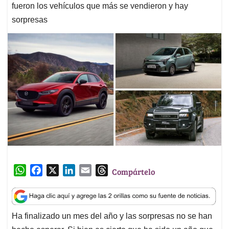
fueron los vehículos que más se vendieron y hay
sorpresas
W
F
X
L
E
T
Compártelo
h
a
i
m
h
a
c
n
a
r
t
e
k
i
e
Ha finalizado un mes del año y las sorpresas no se han
s
b
e
l
a