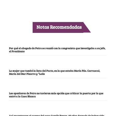
Notas Recomendadas
Por qué el abogado de Petro se reunió con la congresista que investigaba a su jefe,
el Presidente
La mujer que tumbó la lista del Pacto, en la que estaba María Fda. Carrascal,
María del Mar Pizarro y “Lalis
Los opositores de Petro no tuvieron más opción que criticar la puerta por la que
entró a la Casa Blanca
Así encontraron el cuerpo del cura Camilo Torres, 60 años después de haber sido