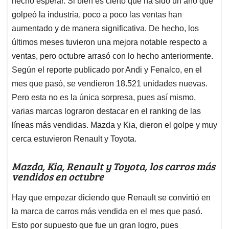
hecho esperar. Si bien es cierto que ha sido un año que
A
o
d
d
p
o
I
s
golpeó la industria, poco a poco las ventas han
p
k
n
aumentado y de manera significativa. De hecho, los
últimos meses tuvieron una mejora notable respecto a
ventas, pero octubre arrasó con lo hecho anteriormente.
Según el reporte publicado por Andi y Fenalco, en el
mes que pasó, se vendieron 18.521 unidades nuevas.
Pero esta no es la única sorpresa, pues así mismo,
varias marcas lograron destacar en el ranking de las
líneas más vendidas. Mazda y Kia, dieron el golpe y muy
cerca estuvieron Renault y Toyota.
Mazda, Kia, Renault y Toyota, los carros más
vendidos en octubre
Hay que empezar diciendo que Renault se convirtió en
la marca de carros más vendida en el mes que pasó.
Esto por supuesto que fue un gran logro, pues