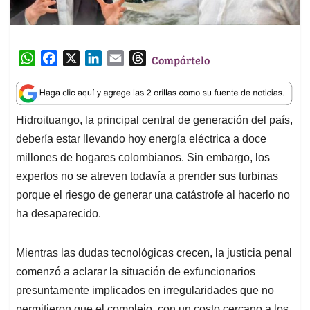
W
F
X
L
E
T
Compártelo
h
a
i
m
h
a
c
n
a
r
t
e
k
i
e
Hidroituango, la principal central de generación del país,
s
b
e
l
a
debería estar llevando hoy energía eléctrica a doce
A
o
d
d
p
o
I
s
millones de hogares colombianos. Sin embargo, los
p
k
n
expertos no se atreven todavía a prender sus turbinas
porque el riesgo de generar una catástrofe al hacerlo no
ha desaparecido.
Mientras las dudas tecnológicas crecen, la justicia penal
comenzó a aclarar la situación de exfuncionarios
presuntamente implicados en irregularidades que no
permitieron que el complejo, con un costo cercano a los