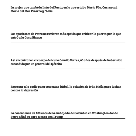
La mujer que tumbó la lista del Pacto, en la que estaba María Fda. Carrascal,
María del Mar Pizarro y “Lalis
Los opositores de Petro no tuvieron más opción que criticar la puerta por la que
entró a la Casa Blanca
Así encontraron el cuerpo del cura Camilo Torres, 60 años después de haber sido
escondido por un general del Ejército
Regresar a la radio para comentar fútbol, la solución de Iván Mejía para luchar
contra la depresión
La casona más de 100 años de la embajada de Colombia en Washington donde
Petro afinó su cara a cara con Trump