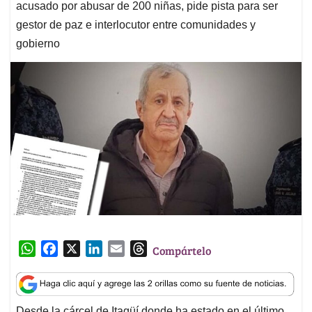
acusado por abusar de 200 niñas, pide pista para ser
gestor de paz e interlocutor entre comunidades y
gobierno
W
F
X
L
E
T
Compártelo
h
a
i
m
h
a
c
n
a
r
t
e
k
i
e
Desde la cárcel de Itagüí donde ha estado en el último