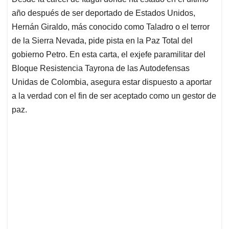
s
b
e
l
a
año después de ser deportado de Estados Unidos,
A
o
d
d
p
o
I
s
Hernán Giraldo, más conocido como Taladro o el terror
p
k
n
de la Sierra Nevada, pide pista en la Paz Total del
gobierno Petro. En esta carta, el exjefe paramilitar del
Bloque Resistencia Tayrona de las Autodefensas
Unidas de Colombia, asegura estar dispuesto a aportar
a la verdad con el fin de ser aceptado como un gestor de
paz.