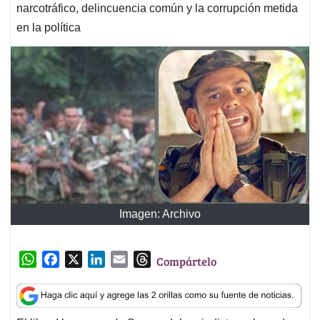
narcotráfico, delincuencia común y la corrupción metida
en la política
Imagen: Archivo
W
F
X
L
E
T
Compártelo
h
a
i
m
h
a
c
n
a
r
t
e
k
i
e