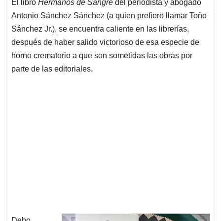
El libro
Hermanos de Sangre
del periodista y abogado
s
b
e
l
a
Antonio Sánchez Sánchez (a quien prefiero llamar Toño
A
o
d
d
p
o
I
s
Sánchez Jr.), se encuentra caliente en las librerías,
p
k
n
después de haber salido victorioso de esa especie de
horno crematorio a que son sometidas las obras por
parte de las editoriales.
Debo