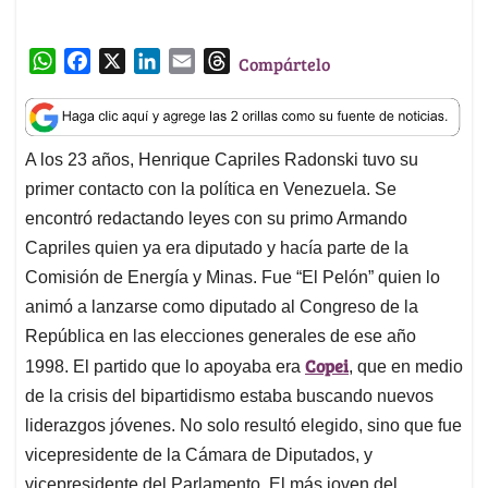
W
F
X
L
E
T
Compártelo
h
a
i
m
h
a
c
n
a
r
t
e
k
i
e
A los 23 años, Henrique Capriles Radonski tuvo su
s
b
e
l
a
primer contacto con la política en Venezuela. Se
A
o
d
d
p
o
I
s
encontró redactando leyes con su primo Armando
p
k
n
Capriles quien ya era diputado y hacía parte de la
Comisión de Energía y Minas. Fue “El Pelón” quien lo
animó a lanzarse como diputado al Congreso de la
República en las elecciones generales de ese año
Copei
1998. El partido que lo apoyaba era
, que en medio
de la crisis del bipartidismo estaba buscando nuevos
liderazgos jóvenes. No solo resultó elegido, sino que fue
vicepresidente de la Cámara de Diputados, y
vicepresidente del Parlamento. El más joven del