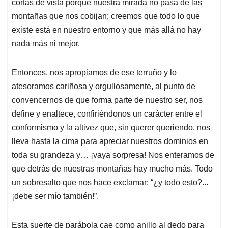
p
o
I
s
cortas de vista porque nuestra mirada no pasa de las
p
k
n
montañas que nos cobijan; creemos que todo lo que
existe está en nuestro entorno y que más allá no hay
nada más ni mejor.
Entonces, nos apropiamos de ese terruño y lo
atesoramos cariñosa y orgullosamente, al punto de
convencernos de que forma parte de nuestro ser, nos
define y enaltece, confiriéndonos un carácter entre el
conformismo y la altivez que, sin querer queriendo, nos
lleva hasta la cima para apreciar nuestros dominios en
toda su grandeza y… ¡vaya sorpresa! Nos enteramos de
que detrás de nuestras montañas hay mucho más. Todo
un sobresalto que nos hace exclamar: “¿y todo esto?...
¡debe ser mío también!”.
Esta suerte de parábola cae como anillo al dedo para