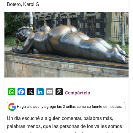
Botero, Karol G
W
F
X
L
E
T
Compártelo
h
a
i
m
h
a
c
n
a
r
t
e
k
i
e
Un día escuché a alguien comentar, palabras más,
s
b
e
l
a
palabras menos, que las personas de los valles somos
A
o
d
d