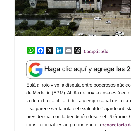
W
F
X
L
E
T
Compártelo
h
a
i
m
h
a
c
n
a
r
t
e
k
i
e
s
b
e
l
a
A
o
d
d
Está al rojo vivo la disputa entre poderosos núcle
p
o
I
s
de Medellín (EPM). Al día de hoy la cosa está en 
p
k
n
la derecha católica, bíblica y empresarial de la ca
Esa parece ser la ruta del exalcalde “fajardouribis
presidencial con la bendición desde el Ubérrimo. 
revocatoria d
constitucional, están proponiendo la