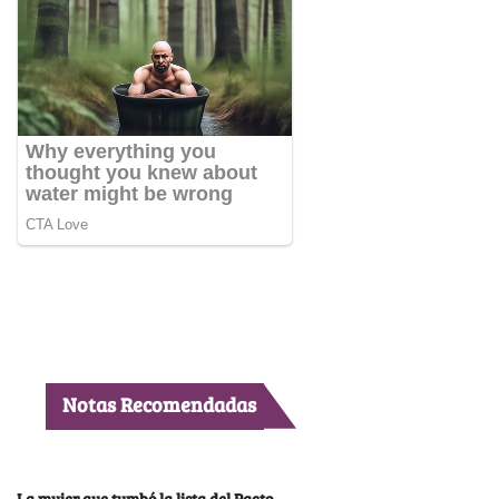
Notas Recomendadas
La mujer que tumbó la lista del Pacto,