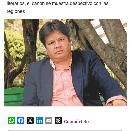
literarios, el canon se muestra despectivo con las
regiones
W
F
X
L
E
T
Compártelo
h
a
i
m
h