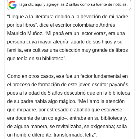
a
c
n
a
r
t
e
k
i
e
“Llegue a la literatura debido a la devoción de mi padre
s
b
e
l
a
por los libros”, dice el escritor colombiano Andrés
A
o
d
d
p
o
I
s
Mauricio Muñoz. “Mi papá era un lector voraz, era una
p
k
n
persona cuya mayor alegría, aparte de sus hijos y su
familia, era cultivar una colección muy grande de libros
que tenía en su biblioteca”.
Como en otros casos, esa fue un factor fundamental en
el proceso de formación de este joven escritor payanés,
pues a la edad de 5 años descubrió que en la biblioteca
de su padre había algo mágico. “Me llamó la atención
que mi padre, por estresado o abatido que estuviese –
era docente de un colegio–, entraba en su biblioteca y,
de alguna manera, se revitalizaba, se oxigenaba; salía
un hombre diferente, transformado, feliz”.