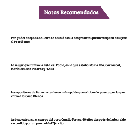
Notas Recomendadas
Por qué el abogado de Petro se reunió con la congresista que investigaba a su jefe,
el Presidente
La mujer que tumbó la lista del Pacto, en la que estaba María Fda. Carrascal,
María del Mar Pizarro y “Lalis
Los opositores de Petro no tuvieron más opción que criticar la puerta por la que
entró a la Casa Blanca
Así encontraron el cuerpo del cura Camilo Torres, 60 años después de haber sido
escondido por un general del Ejército