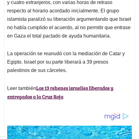
p
o
I
s
y cuatro extranjeros, con varias horas de retraso
p
k
n
respecto al horario acordado inicialmente. El grupo
islamista paralizó su liberación argumentando que Israel
no había cumplido el acuerdo, al no permitir que entrase
en Gaza el total pactado de ayuda humanitaria.
La operación se reanudó con la mediación de Catar y
Egipto. Israel por su parte liberará a 39 presos
palestinos de sus cárceles.
Los 13 rehenes israelíes liberados y
Leer también
entregados a la Cruz Roja