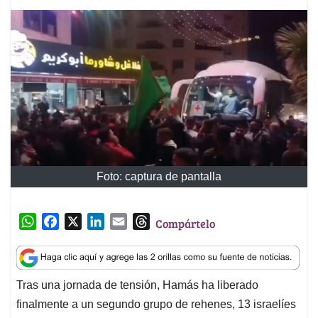
Foto: captura de pantalla
W
F
X
L
E
T
Compártelo
h
a
i
m
h
a
c
n
a
r
t
e
k
i
e
Tras una jornada de tensión, Hamás ha liberado
s
b
e
l
a
finalmente a un segundo grupo de rehenes, 13 israelíes
A
o
d
d