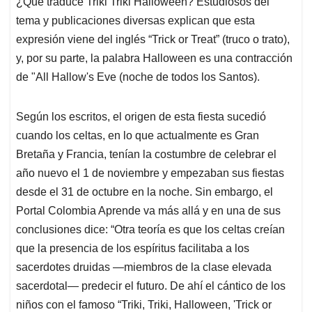
¿Qué traduce Triki Triki Halloween? Estudiosos del
s
b
e
l
a
tema y publicaciones diversas explican que esta
A
o
d
d
p
o
I
s
expresión viene del inglés “Trick or Treat” (truco o trato),
p
k
n
y, por su parte, la palabra Halloween es una contracción
de "All Hallow's Eve (noche de todos los Santos).
Según los escritos, el origen de esta fiesta sucedió
cuando los celtas, en lo que actualmente es Gran
Bretaña y Francia, tenían la costumbre de celebrar el
año nuevo el 1 de noviembre y empezaban sus fiestas
desde el 31 de octubre en la noche. Sin embargo, el
Portal Colombia Aprende va más allá y en una de sus
conclusiones dice: “Otra teoría es que los celtas creían
que la presencia de los espíritus facilitaba a los
sacerdotes druidas —miembros de la clase elevada
sacerdotal— predecir el futuro. De ahí el cántico de los
niños con el famoso “Triki, Triki, Halloween, 'Trick or