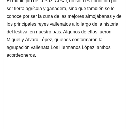
El municipio de la Paz, Cesar, no solo es conocido por
s
b
e
l
a
ser tierra agrícola y ganadera, sino que también se le
A
o
d
d
p
o
I
s
conoce por ser la cuna de las mejores almojábanas y de
p
k
n
los principales reyes vallenatos a lo largo de la historia
del festival en nuestro país. Algunos de ellos fueron
Miguel y Álvaro López, quienes conformaron la
agrupación vallenata Los Hermanos López, ambos
acordeoneros.