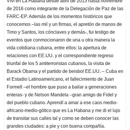
Viví en La Habana desde abril de 2013 hasta noviembre
s
b
e
l
a
de 2016 como integrante de la Delegación de Paz de las
A
o
d
d
p
o
I
s
FARC-EP. Además de los momentos históricos que
p
k
n
conocemos –las mil y un firmas, el apretón de manos de
Timo y Santos, los cónclaves y demás-, fui testigo de
eventos que conmocionaron de una u otra manera la
vida cotidiana cubana, entre ellos: la apertura de
relaciones con EE.UU. y el correspondiente regreso
triunfal de los 5 antiterroristas cubanos, la visita de
Barack Obama y el partido de beisbol EE.UU. – Cuba en
el Estadio Latinoamericano, el fallecimiento de Juan
Formell –el hombre que puso a bailar a generaciones
enteras- y de Nelson Mandela –gran amigo de Fidel y
del pueblo cubano. Aprendí a amar a ese caos medio-
africano-medio-gótico que es La Habana y me di el lujo
de transitar sus calles tal y como se deben conocer las
grandes ciudades: a pie y con buena compañía.