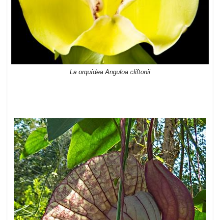
La orquídea Anguloa cliftonii