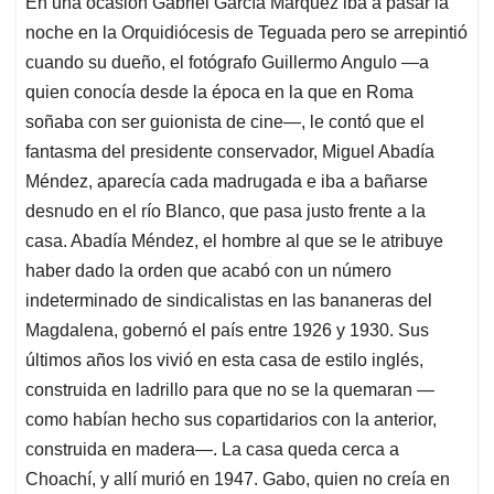
En una ocasión Gabriel García Márquez iba a pasar la
s
b
e
l
a
noche en la Orquidiócesis de Teguada pero se arrepintió
A
o
d
d
p
o
I
s
cuando su dueño, el fotógrafo Guillermo Angulo —a
p
k
n
quien conocía desde la época en la que en Roma
soñaba con ser guionista de cine—, le contó que el
fantasma del presidente conservador, Miguel Abadía
Méndez, aparecía cada madrugada e iba a bañarse
desnudo en el río Blanco, que pasa justo frente a la
casa. Abadía Méndez, el hombre al que se le atribuye
haber dado la orden que acabó con un número
indeterminado de sindicalistas en las bananeras del
Magdalena, gobernó el país entre 1926 y 1930. Sus
últimos años los vivió en esta casa de estilo inglés,
construida en ladrillo para que no se la quemaran —
como habían hecho sus copartidarios con la anterior,
construida en madera—. La casa queda cerca a
Choachí, y allí murió en 1947. Gabo, quien no creía en