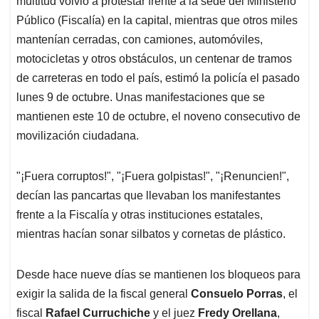
multitud volvió a protestar frente a la sede del Ministerio
A
o
d
d
p
o
I
s
Público (Fiscalía) en la capital, mientras que otros miles
p
k
n
mantenían cerradas, con camiones, automóviles,
motocicletas y otros obstáculos, un centenar de tramos
de carreteras en todo el país, estimó la policía el pasado
lunes 9 de octubre. Unas manifestaciones que se
mantienen este 10 de octubre, el noveno consecutivo de
movilización ciudadana.
"¡Fuera corruptos!", "¡Fuera golpistas!", "¡Renuncien!",
decían las pancartas que llevaban los manifestantes
frente a la Fiscalía y otras instituciones estatales,
mientras hacían sonar silbatos y cornetas de plástico.
Desde hace nueve días se mantienen los bloqueos para
exigir la salida de la fiscal general
Consuelo Porras
, el
fiscal
Rafael Curruchiche
y el juez
Fredy Orellana
,