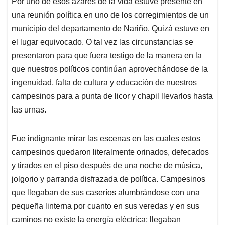
Por uno de esos azares de la vida estuve presente en
s
b
e
l
a
una reunión política en uno de los corregimientos de un
A
o
d
d
p
o
I
s
municipio del departamento de Nariño. Quizá estuve en
p
k
n
el lugar equivocado. O tal vez las circunstancias se
presentaron para que fuera testigo de la manera en la
que nuestros políticos continúan aprovechándose de la
ingenuidad, falta de cultura y educación de nuestros
campesinos para a punta de licor y chapil llevarlos hasta
las urnas.
Fue indignante mirar las escenas en las cuales estos
campesinos quedaron literalmente orinados, defecados
y tirados en el piso después de una noche de música,
jolgorio y parranda disfrazada de política. Campesinos
que llegaban de sus caseríos alumbrándose con una
pequeña linterna por cuanto en sus veredas y en sus
caminos no existe la energía eléctrica; llegaban