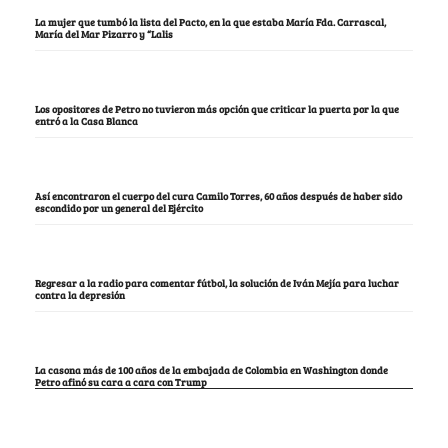
La mujer que tumbó la lista del Pacto, en la que estaba María Fda. Carrascal,
María del Mar Pizarro y “Lalis
Los opositores de Petro no tuvieron más opción que criticar la puerta por la que
entró a la Casa Blanca
Así encontraron el cuerpo del cura Camilo Torres, 60 años después de haber sido
escondido por un general del Ejército
Regresar a la radio para comentar fútbol, la solución de Iván Mejía para luchar
contra la depresión
La casona más de 100 años de la embajada de Colombia en Washington donde
Petro afinó su cara a cara con Trump