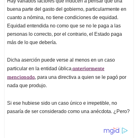
Hay variados factores que inducen a pensar que una
s
b
e
l
a
buena parte del gasto del gobierno, particularmente en
A
o
d
d
p
o
I
s
cuanto a nómina, no tiene condiciones de equidad.
p
k
n
Equidad entendida no como que se no le paga a las
personas lo correcto, por el contrario, el Estado paga
más de lo que debería.
Dicha aserción puede verse al menos en un caso
anteriormente
particular en la entidad ública
mencionada
, para una directiva a quien se le pagó por
nada que produjo.
Si ese hubiese sido un caso único e irrepetible, no
pasaría de ser considerado como una anécdota. ¿Pero?