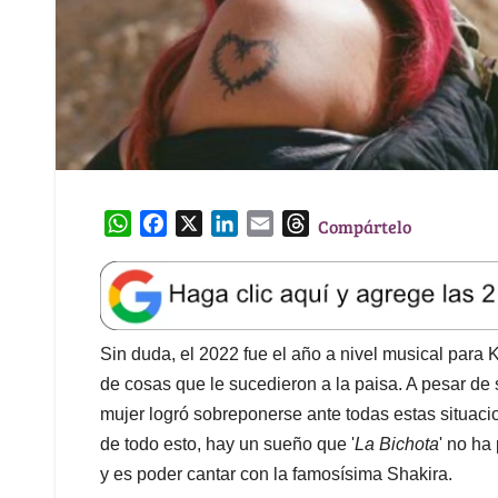
W
F
X
L
E
T
Compártelo
h
a
i
m
h
a
c
n
a
r
t
e
k
i
e
s
b
e
l
a
A
o
d
d
Sin duda, el 2022 fue el año a nivel musical para Ka
p
o
I
s
de cosas que le sucedieron a la paisa. A pesar de s
p
k
n
mujer logró sobreponerse ante todas estas situaci
de todo esto, hay un sueño que '
La Bichota
' no ha
y es poder cantar con la famosísima Shakira.