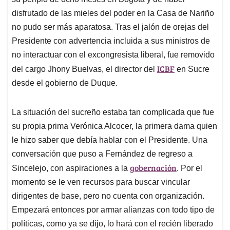
A
o
d
d
p
o
I
s
disfrutado de las mieles del poder en la Casa de Nariño
p
k
n
no pudo ser más aparatosa. Tras el jalón de orejas del
Presidente con advertencia incluida a sus ministros de
no interactuar con el excongresista liberal, fue removido
ICBF
del cargo Jhony Buelvas, el director del
en Sucre
desde el gobierno de Duque.
La situación del sucreño estaba tan complicada que fue
su propia prima Verónica Alcocer, la primera dama quien
le hizo saber que debía hablar con el Presidente. Una
conversación que puso a Fernández de regreso a
gobernación
Sincelejo, con aspiraciones a la
. Por el
momento se le ven recursos para buscar vincular
dirigentes de base, pero no cuenta con organización.
Empezará entonces por armar alianzas con todo tipo de
políticas, como ya se dijo, lo hará con el recién liberado