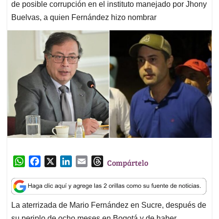
de posible corrupción en el instituto manejado por Jhony
Buelvas, a quien Fernández hizo nombrar
W
F
X
L
E
T
Compártelo
h
a
i
m
h
a
c
n
a
r
t
e
k
i
e
La aterrizada de Mario Fernández en Sucre, después de
s
b
e
l
a
su periplo de ocho meses en Bogotá y de haber