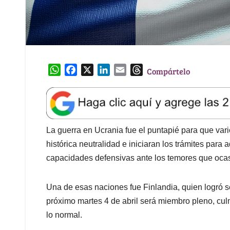
W
F
X
L
E
T
Compártelo
h
a
i
m
h
a
c
n
a
r
t
e
k
i
e
s
b
e
l
a
A
o
d
d
La guerra en Ucrania fue el puntapié para que var
p
o
I
s
histórica neutralidad e iniciaran los trámites para
p
k
n
capacidades defensivas ante los temores que oca
Una de esas naciones fue Finlandia, quien logró se
próximo martes 4 de abril será miembro pleno, cu
lo normal.