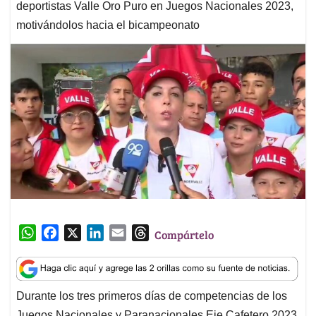
deportistas Valle Oro Puro en Juegos Nacionales 2023,
motivándolos hacia el bicampeonato
W
F
X
L
E
T
Compártelo
h
a
i
m
h
a
c
n
a
r
t
e
k
i
e
Durante los tres primeros días de competencias de los
s
b
e
l
a
Juegos Nacionales y Paranacionales Eje Cafetero 2023,