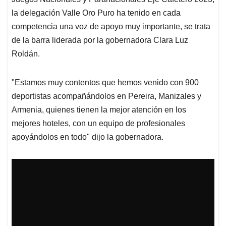
A
o
d
d
p
o
I
s
la delegación Valle Oro Puro ha tenido en cada
p
k
n
competencia una voz de apoyo muy importante, se trata
de la barra liderada por la gobernadora Clara Luz
Roldán.
"Estamos muy contentos que hemos venido con 900
deportistas acompañándolos en Pereira, Manizales y
Armenia, quienes tienen la mejor atención en los
mejores hoteles, con un equipo de profesionales
apoyándolos en todo" dijo la gobernadora.