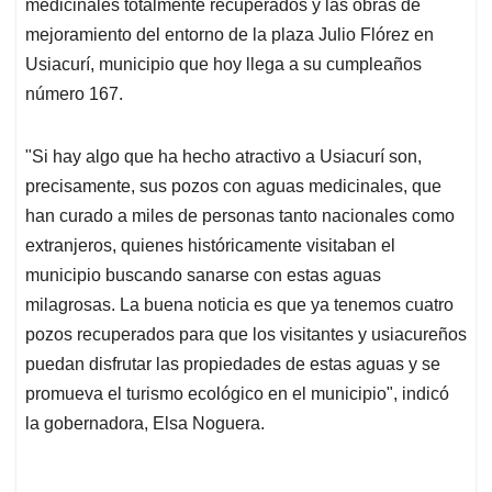
p
o
I
s
medicinales totalmente recuperados y las obras de
p
k
n
mejoramiento del entorno de la plaza Julio Flórez en
Usiacurí, municipio que hoy llega a su cumpleaños
número 167.
"Si hay algo que ha hecho atractivo a Usiacurí son,
precisamente, sus pozos con aguas medicinales, que
han curado a miles de personas tanto nacionales como
extranjeros, quienes históricamente visitaban el
municipio buscando sanarse con estas aguas
milagrosas. La buena noticia es que ya tenemos cuatro
pozos recuperados para que los visitantes y usiacureños
puedan disfrutar las propiedades de estas aguas y se
promueva el turismo ecológico en el municipio", indicó
la gobernadora, Elsa Noguera.