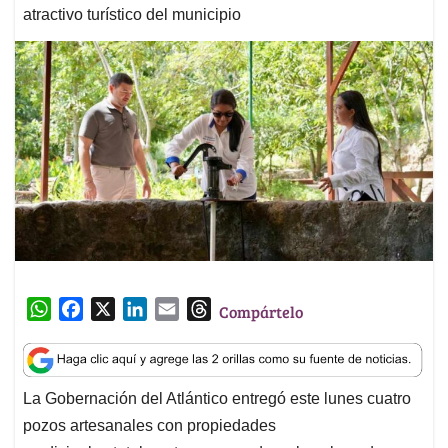
atractivo turístico del municipio
W
F
X
L
E
T
Compártelo
h
a
i
m
h
a
c
n
a
r
t
e
k
i
e
La Gobernación del Atlántico entregó este lunes cuatro
s
b
e
l
a
pozos artesanales con propiedades
A
o
d
d