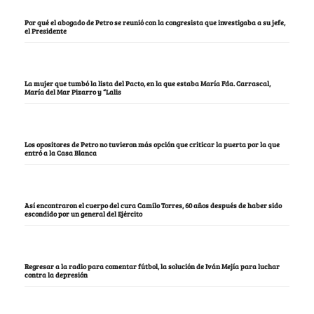
Por qué el abogado de Petro se reunió con la congresista que investigaba a su jefe,
el Presidente
La mujer que tumbó la lista del Pacto, en la que estaba María Fda. Carrascal,
María del Mar Pizarro y “Lalis
Los opositores de Petro no tuvieron más opción que criticar la puerta por la que
entró a la Casa Blanca
Así encontraron el cuerpo del cura Camilo Torres, 60 años después de haber sido
escondido por un general del Ejército
Regresar a la radio para comentar fútbol, la solución de Iván Mejía para luchar
contra la depresión