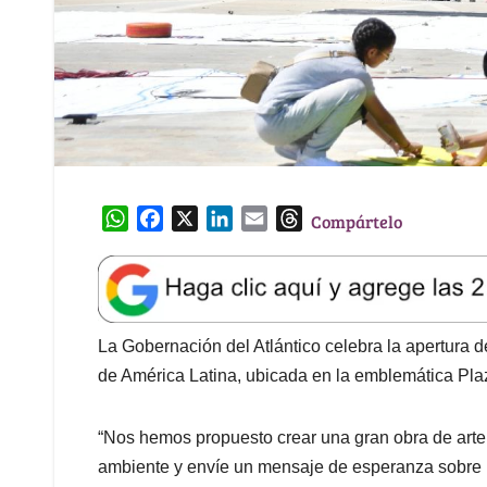
W
F
X
L
E
T
Compártelo
h
a
i
m
h
a
c
n
a
r
t
e
k
i
e
s
b
e
l
a
A
o
d
d
La Gobernación del Atlántico celebra la apertura 
p
o
I
s
de América Latina, ubicada en la emblemática Pla
p
k
n
“Nos hemos propuesto crear una gran obra de arte 
ambiente y envíe un mensaje de esperanza sobre la