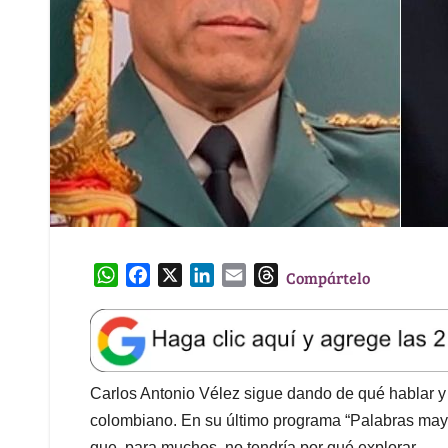
W
F
X
L
E
T
Compártelo
h
a
i
m
h
a
c
n
a
r
t
e
k
i
e
s
b
e
l
a
A
o
d
d
Carlos Antonio Vélez sigue dando de qué hablar y 
p
o
I
s
colombiano. En su último programa “Palabras mayore
p
k
n
que, para muchos, no tendría por qué explorar.