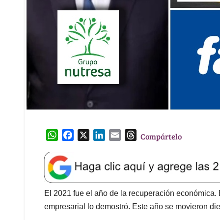
W
F
X
L
E
T
Compártelo
h
a
i
m
h
a
c
n
a
r
t
e
k
i
e
s
b
e
l
a
A
o
d
d
El 2021 fue el año de la recuperación económica. 
p
o
I
s
empresarial lo demostró. Este año se movieron di
p
k
n