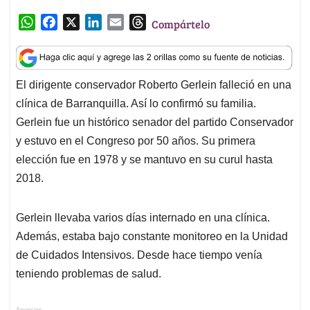
El dirigente conservador Roberto Gerlein falleció en una
s
b
e
l
a
clínica de Barranquilla. Así lo confirmó su familia.
A
o
d
d
p
o
I
s
Gerlein fue un histórico senador del partido Conservador
p
k
n
y estuvo en el Congreso por 50 años. Su primera
elección fue en 1978 y se mantuvo en su curul hasta
2018.
Gerlein llevaba varios días internado en una clínica.
Además, estaba bajo constante monitoreo en la Unidad
de Cuidados Intensivos. Desde hace tiempo venía
teniendo problemas de salud.
Anuncios.