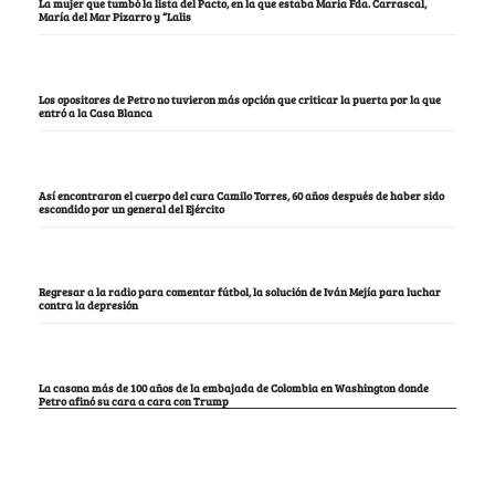
La mujer que tumbó la lista del Pacto, en la que estaba María Fda. Carrascal,
María del Mar Pizarro y “Lalis
Los opositores de Petro no tuvieron más opción que criticar la puerta por la que
entró a la Casa Blanca
Así encontraron el cuerpo del cura Camilo Torres, 60 años después de haber sido
escondido por un general del Ejército
Regresar a la radio para comentar fútbol, la solución de Iván Mejía para luchar
contra la depresión
La casona más de 100 años de la embajada de Colombia en Washington donde
Petro afinó su cara a cara con Trump