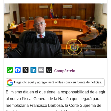
W
F
X
L
E
T
Compártelo
h
a
i
m
h
a
c
n
a
r
t
e
k
i
e
El mismo día en el que tiene la responsabilidad de elegir
s
b
e
l
a
al nuevo Fiscal General de la Nación que llegará para
A
o
d
d
p
o
I
s
reemplazar a Francisco Barbosa, la Corte Suprema de