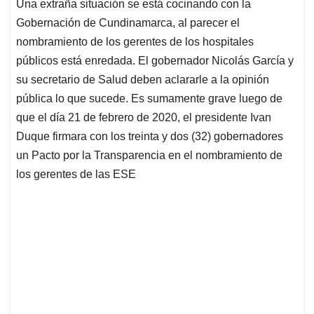
Una extraña situación se está cocinando con la
s
b
e
l
a
Gobernación de Cundinamarca, al parecer el
A
o
d
d
p
o
I
s
nombramiento de los gerentes de los hospitales
p
k
n
públicos está enredada. El gobernador Nicolás García
y
su secretario de Salud deben aclararle a la opinión
pública lo que sucede. Es sumamente grave luego de
que el día 21 de febrero de 2020, el presidente Ivan
Duque firmara con los treinta y dos (32) gobernadores
un Pacto por la Transparencia en el nombramiento de
los gerentes de las ESE