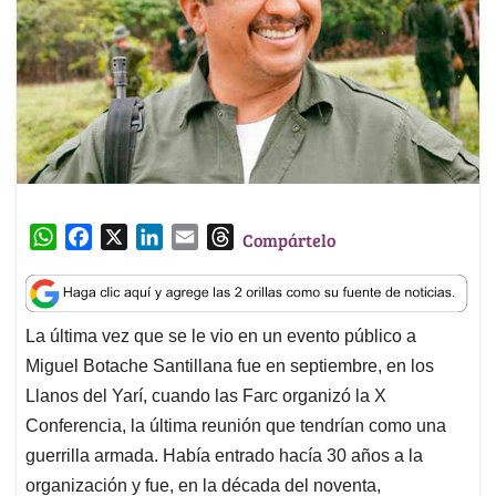
W
F
X
L
E
T
Compártelo
h
a
i
m
h
a
c
n
a
r
t
e
k
i
e
La última vez que se le vio en un evento público a
s
b
e
l
a
Miguel Botache Santillana fue en septiembre, en los
A
o
d
d
p
o
I
s
Llanos del Yarí, cuando las Farc organizó la X
p
k
n
Conferencia, la última reunión que tendrían como una
guerrilla armada. Había entrado hacía 30 años a la
organización y fue, en la década del noventa,