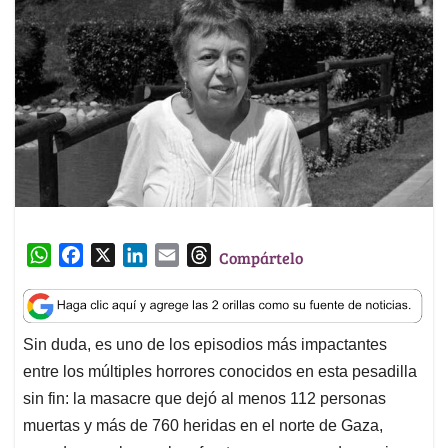
W
F
X
L
E
T
Compártelo
h
a
i
m
h
a
c
n
a
r
t
e
k
i
e
Sin duda, es uno de los episodios más impactantes
s
b
e
l
a
entre los múltiples horrores conocidos en esta pesadilla
A
o
d
d
p
o
I
s
sin fin: la masacre que dejó al menos 112 personas
p
k
n
muertas y más de 760 heridas en el norte de Gaza,