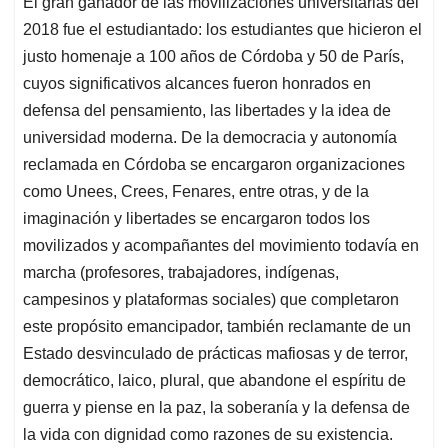
El gran ganador de las movilizaciones universitarias del
s
b
e
l
a
2018 fue el estudiantado: los estudiantes que hicieron el
A
o
d
d
p
o
I
s
justo homenaje a 100 años de Córdoba y 50 de París,
p
k
n
cuyos significativos alcances fueron honrados en
defensa del pensamiento, las libertades y la idea de
universidad moderna. De la democracia y autonomía
reclamada en Córdoba se encargaron organizaciones
como Unees, Crees, Fenares, entre otras, y de la
imaginación y libertades se encargaron todos los
movilizados y acompañantes del movimiento todavía en
marcha (profesores, trabajadores, indígenas,
campesinos y plataformas sociales) que completaron
este propósito emancipador, también reclamante de un
Estado desvinculado de prácticas mafiosas y de terror,
democrático, laico, plural, que abandone el espíritu de
guerra y piense en la paz, la soberanía y la defensa de
la vida con dignidad como razones de su existencia.