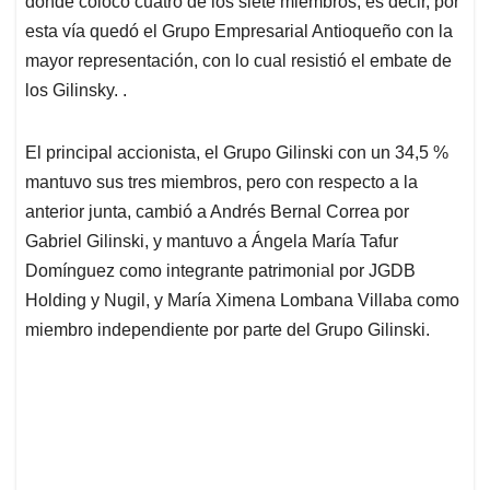
p
o
I
s
donde colocó cuatro de los siete miembros, es decir, por
p
k
n
esta vía quedó el Grupo Empresarial Antioqueño con la
mayor representación, con lo cual resistió el embate de
los Gilinsky. .
El principal accionista, el Grupo Gilinski con un 34,5 %
mantuvo sus tres miembros, pero con respecto a la
anterior junta, cambió a Andrés Bernal Correa por
Gabriel Gilinski, y mantuvo a Ángela María Tafur
Domínguez como integrante patrimonial por JGDB
Holding y Nugil, y María Ximena Lombana Villaba como
miembro independiente por parte del Grupo Gilinski.