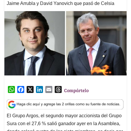
Jaime Arrubla y David Yanovich que pasó de Celsia
W
F
X
L
E
T
Compártelo
h
a
i
m
h
a
c
n
a
r
t
e
k
i
e
El Grupo Argos, el segundo mayor accionista del Grupo
s
b
e
l
a
Sura con el 27,6 % salió ganador ayer en la Asamblea,
A
o
d
d