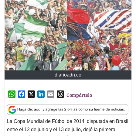
diarioadn.co
W
F
X
L
E
T
Compártelo
h
a
i
m
h
a
c
n
a
r
t
e
k
i
e
La Copa Mundial de Fútbol de 2014, disputada en Brasil
s
b
e
l
a
entre el 12 de junio y el 13 de julio, dejó la primera
A
o
d
d