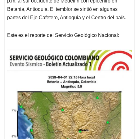
p.m. al sur occidente de Medellín con epicentro en
A
o
d
d
p
o
I
s
Betania, Antioquia. El temblor se sintió en algunas
p
k
n
partes del Eje Cafetero, Antioquia y el Centro del país.
Este es el reporte del Servicio Geológico Nacional: