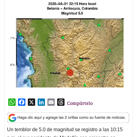
W
F
X
L
E
T
Compártelo
h
a
i
m
h
a
c
n
a
r
t
e
k
i
e
Un temblor de 5.0 de magnitud se registro a las 10:15
s
b
e
l
a