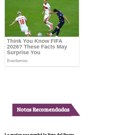
Notas Recomendadas
La mujer que tumbó la lista del Pacto,