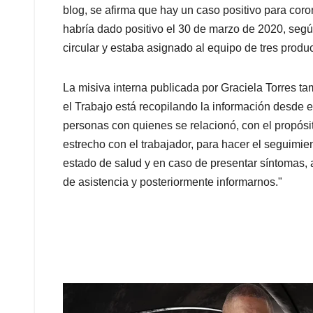
p
o
I
s
blog, se afirma que hay un caso positivo para coro
p
k
n
habría dado positivo el 30 de marzo de 2020, según
circular y estaba asignado al equipo de tres prod
La misiva interna publicada por Graciela Torres t
el Trabajo está recopilando la información desde e
personas con quienes se relacionó, con el propósit
estrecho con el trabajador, para hacer el seguimien
estado de salud y en caso de presentar síntomas, 
de asistencia y posteriormente informarnos."