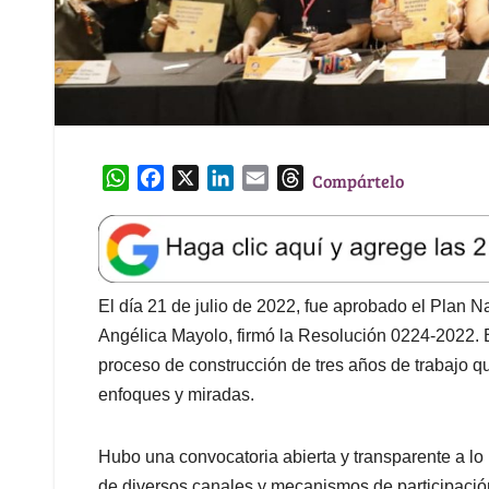
W
F
X
L
E
T
Compártelo
h
a
i
m
h
a
c
n
a
r
t
e
k
i
e
s
b
e
l
a
A
o
d
d
El día 21 de julio de 2022, fue aprobado el Plan Na
p
o
I
s
Angélica Mayolo, firmó la Resolución 0224-2022. E
p
k
n
proceso de construcción de tres años de trabajo q
enfoques y miradas.
Hubo una convocatoria abierta y transparente a lo
de diversos canales y mecanismos de participación