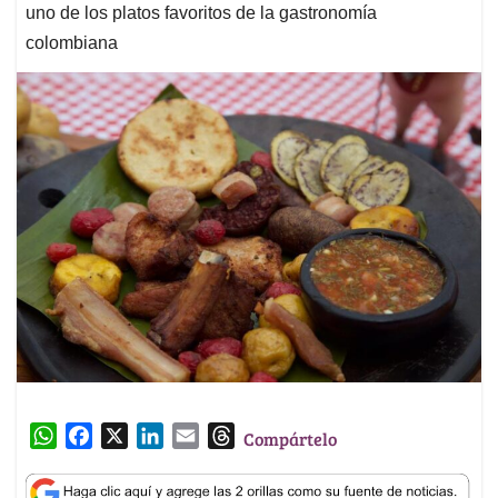
uno de los platos favoritos de la gastronomía
colombiana
W
F
X
L
E
T
Compártelo
h
a
i
m
h
a
c
n
a
r