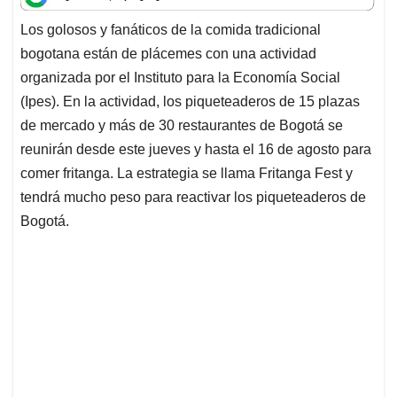
t
e
k
i
e
Los golosos y fanáticos de la comida tradicional
s
b
e
l
a
bogotana están de plácemes con una actividad
A
o
d
d
p
o
I
s
organizada por el Instituto para la Economía Social
p
k
n
(Ipes). En la actividad, los piqueteaderos de 15 plazas
de mercado y más de 30 restaurantes de Bogotá se
reunirán desde este jueves y hasta el 16 de agosto para
comer fritanga. La estrategia se llama Fritanga Fest y
tendrá mucho peso para reactivar los piqueteaderos de
Bogotá.