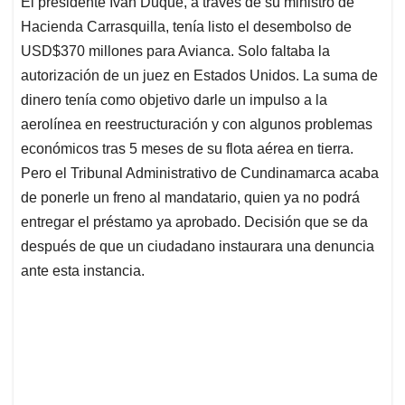
El presidente Iván Duque, a través de su ministro de
s
b
e
l
a
Hacienda Carrasquilla, tenía listo el desembolso de
A
o
d
d
p
o
I
s
USD$370 millones para Avianca. Solo faltaba la
p
k
n
autorización de un juez en Estados Unidos. La suma de
dinero tenía como objetivo darle un impulso a la
aerolínea en reestructuración y con algunos problemas
económicos tras 5 meses de su flota aérea en tierra.
Pero el Tribunal Administrativo de Cundinamarca acaba
de ponerle un freno al mandatario, quien ya no podrá
entregar el préstamo ya aprobado. Decisión que se da
después de que un ciudadano instaurara una denuncia
ante esta instancia.