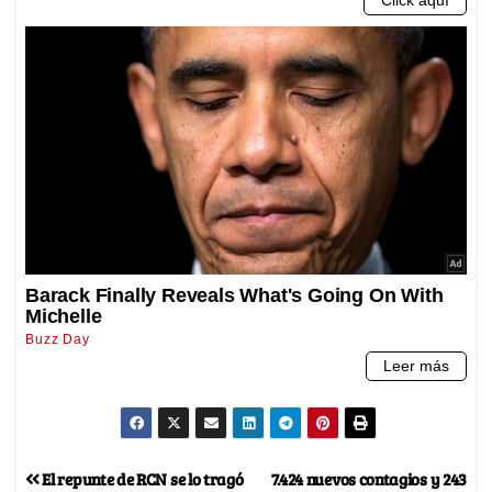
El repunte de RCN se lo tragó
7.424 nuevos contagios y 243