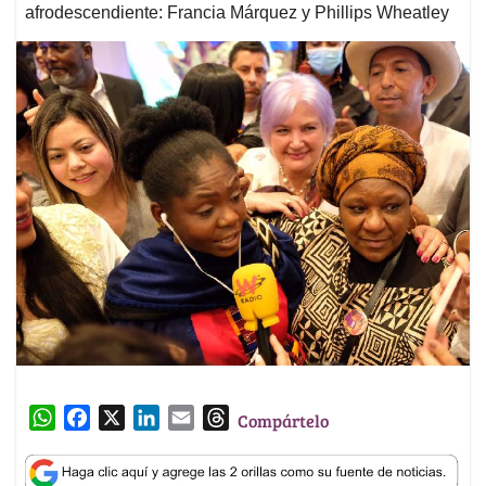
afrodescendiente: Francia Márquez y Phillips Wheatley
W
F
X
L
E
T
Compártelo
h
a
i
m
h
a
c
n
a
r