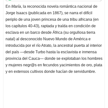
t
e
k
i
e
En
María
, la reconocida novela romántica nacional de
s
b
e
l
a
Jorge Isaacs (publicada en 1867), se narra el difícil
A
o
d
d
p
o
I
s
periplo de una joven princesa de una tribu africana (en
p
k
n
los capítulos 40-43), raptada y traída en condición de
esclava en un barco desde África (su orgullosa tierra
natal) al desconocido Nuevo Mundo de América e
introducida por el río Atrato, la ancestral puerta al interior
del país —desde Turbo hasta la esclavista e inmensa
provincia del Cauca— donde se explotaban los hombres
y mujeres negr@s en fecundos yacimientos de oro, plata
y en extensos cultivos donde hacían de servidumbre.