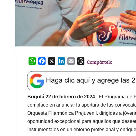
W
F
X
L
E
T
Compártelo
h
a
i
m
h
a
c
n
a
r
t
e
k
i
e
s
b
e
l
a
A
o
d
d
Bogotá 22 de febrero de 2024.
El Programa de F
p
o
I
s
complace en anunciar la apertura de las convocator
p
k
n
Orquesta Filarmónica Prejuvenil, dirigidas a jóven
oportunidad excepcional para aquellos que deseen
instrumentales en un entorno profesional y enriqu