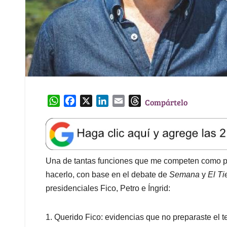
W
F
X
L
E
T
Compártelo
h
a
i
m
h
a
c
n
a
r
t
e
k
i
e
s
b
e
l
a
A
o
d
d
Una de tantas funciones que me competen como profe
p
o
I
s
hacerlo, con base en el debate de
Semana
y
El T
p
k
n
presidenciales Fico, Petro e Íngrid:
1. Querido Fico: evidencias que no preparaste el t