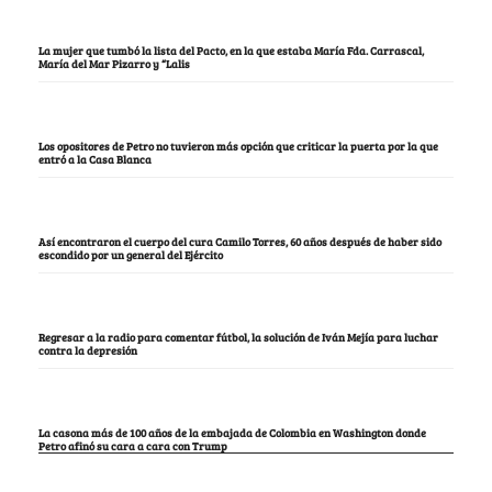
La mujer que tumbó la lista del Pacto, en la que estaba María Fda. Carrascal,
María del Mar Pizarro y “Lalis
Los opositores de Petro no tuvieron más opción que criticar la puerta por la que
entró a la Casa Blanca
Así encontraron el cuerpo del cura Camilo Torres, 60 años después de haber sido
escondido por un general del Ejército
Regresar a la radio para comentar fútbol, la solución de Iván Mejía para luchar
contra la depresión
La casona más de 100 años de la embajada de Colombia en Washington donde
Petro afinó su cara a cara con Trump