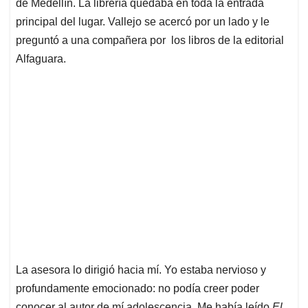
p
k
n
de Medellín. La librería quedaba en toda la entrada
principal del lugar. Vallejo se acercó por un lado y le
preguntó a una compañera por los libros de la editorial
Alfaguara.
La asesora lo dirigió hacia mí. Yo estaba nervioso y
profundamente emocionado: no podía creer poder
conocer al autor de mí adolescencia. Me había leído
El