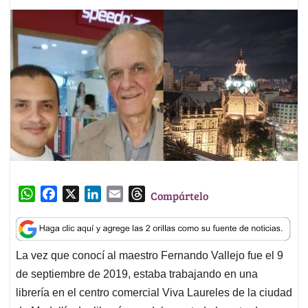
W
F
X
L
E
T
Compártelo
h
a
i
m
h
a
c
n
a
r
t
e
k
i
e
La vez que conocí al maestro Fernando Vallejo fue el 9
s
b
e
l
a
de septiembre de 2019, estaba trabajando en una
A
o
d
d
p
o
I
s
librería en el centro comercial Viva Laureles de la ciudad