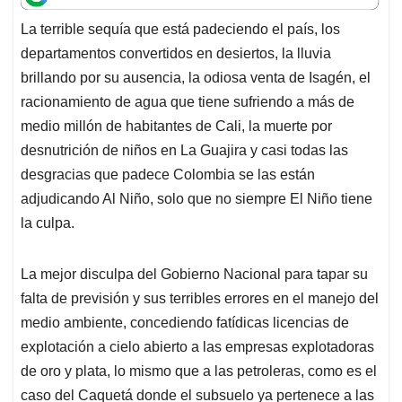
t
e
k
i
e
La terrible sequía que está padeciendo el país, los
s
b
e
l
a
departamentos convertidos en desiertos, la lluvia
A
o
d
d
p
o
I
s
brillando por su ausencia, la odiosa venta de Isagén, el
p
k
n
racionamiento de agua que tiene sufriendo a más de
medio millón de habitantes de Cali, la muerte por
desnutrición de niños en La Guajira y casi todas las
desgracias que padece Colombia se las están
adjudicando Al Niño, solo que no siempre El Niño tiene
la culpa.
La mejor disculpa del Gobierno Nacional para tapar su
falta de previsión y sus terribles errores en el manejo del
medio ambiente, concediendo fatídicas licencias de
explotación a cielo abierto a las empresas explotadoras
de oro y plata, lo mismo que a las petroleras, como es el
caso del Caquetá donde el subsuelo ya pertenece a las